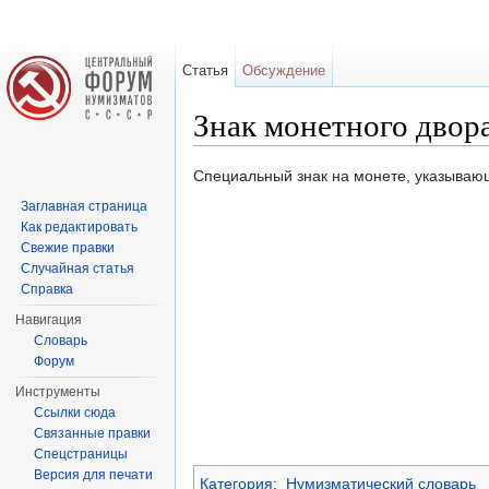
Статья
Обсуждение
Знак монетного двор
Перейти к:
навигация
,
поиск
Специальный знак на монете, указываю
Заглавная страница
Как редактировать
Свежие правки
Случайная статья
Справка
Навигация
Словарь
Форум
Инструменты
Ссылки сюда
Связанные правки
Спецстраницы
Версия для печати
Категория
:
Нумизматический словарь