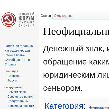
Статья
Обсуждение
Неофициальн
Перейти к:
навигация
,
поиск
Денежный знак, 
Заглавная страница
Как редактировать
Свежие правки
обращение каки
Случайная статья
Справка
Навигация
юридическим ли
Словарь
Форум
сеньором.
Инструменты
Ссылки сюда
Связанные правки
Спецстраницы
Категория
:
Версия для печати
Нумизматиче